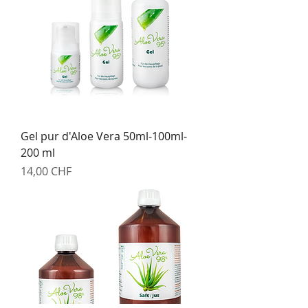
Gel pur d'Aloe Vera 50ml-100ml-
200 ml
Prix
14,00 CHF